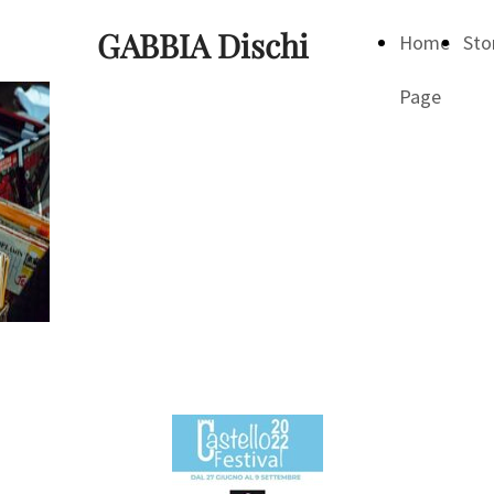
GABBIA Dischi
Home
Sto
Page
Notizie | News |
Nouvelles |
Nachrichten
Aggiornamenti dal nostro mondo